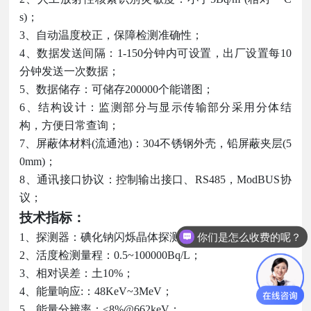
s)；
3、自动温度校正，保障检测准确性；
4、数据发送间隔：1-150分钟内可设置，出厂设置每10
分钟发送一次数据；
5、数据储存：可储存200000个能谱图；
6、结构设计：监测部分与显示传输部分采用分体结
构，方便日常查询；
7、屏蔽体材料(流通池)：304不锈钢外壳，铅屏蔽夹层(5
0mm)；
8、通讯接口协议：控制输出接口、RS485，ModBUS协
议；
技术指标：
你们是怎么收费的呢？
1、探测器：碘化钠闪烁晶体探测器；
2、活度检测量程：0.5~100000Bq/L；
3、相对误差：土10%；
4、能量响应:：48KeV~3MeV；
5、能量分辨率：≤8%@662keV；