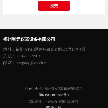
提交
福州智元仪器设备有限公司
地 址：福州市仓山区建新镇金岩路171号1#楼4层
总 机：
0591-83309963
邮 箱：
company@smach.cn
Copyright © 福州智元仪器设备有限公司
闽ICP备11016555号-1
网站建设：
中企动力
福州
|
SEO标签
营业执照