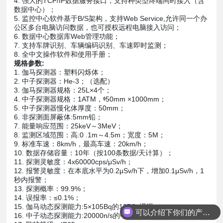
4. 强大的TCP/IP数据服务接口，支持种类型终端同时接入（含
数据中心）；
5. 监控中心软件基于B/S架构，支持Web Service,允许同一个办
公区多台电脑访问数据，也可授权远程电脑接入访问；
6. 数据中心数据库Web管理功能；
7. 支持车牌识别、车辆编码识别、车速即时监测；
8. 全中文操作软件和使用手册；
规格参数:
1. 伽马探测器：塑料闪烁体；
2. 中子探测器：He-3；（选配）
3. 伽马探测器规格：25L×4个；
4. 中子探测器规格：1ATM，ᶲ50mm ×1000mm；
5. 中子探测器慢化体厚度：50mm；
6. 非探测面屏蔽体:5mm铅；
7. 能量响应范围：25keV～3MeV；
8. 监测区域范围：高:0 .1m～4.5m；宽度：5M；
9. 标准车速：8km/h，最高车速：20km/h；
10. 数据存储容量：10年（按100条数据/天计算）；
11. 探测灵敏度：4x60000cps/μSv/h；
12. 报警灵敏度：在本底水平为0.2μSv/h下，增加0.1μSv/h，1
秒内报警；
13. 探测概率：99.9%；
14. 误报率：≤0.1%；
15. 伽马动态探测能力:5×105Bq的137Cs裸源；
可以介绍下你们的产品么？
16. 中子动态探测能力:20000n/s的中子源（252Cf）；