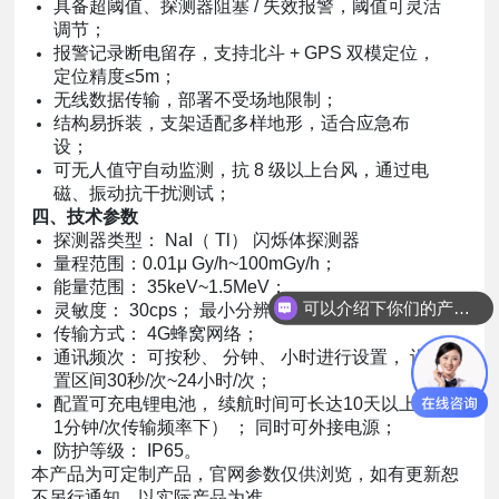
具备超阈值、探测器阻塞 / 失效报警，阈值可灵活
调节；
报警记录断电留存，支持北斗 + GPS 双模定位，
定位精度≤5m；
无线数据传输，部署不受场地限制；
结构易拆装，支架适配多样地形，适合应急布
设；
可无人值守自动监测，抗 8 级以上台风，通过电
磁、振动抗干扰测试；
四、技术参数
探测器类型： NaI（ Tl） 闪烁体探测器
量程范围：0.01μ Gy/h~100mGy/h；
能量范围： 35keV~1.5MeV；
可以介绍下你们的产品么？
灵敏度： 30cps； 最小分辨率： 0.01μGy/h；
传输方式： 4G蜂窝网络；
通讯频次： 可按秒、 分钟、 小时进行设置， 设
置区间30秒/次~24小时/次；
配置可充电锂电池， 续航时间可长达10天以上（
1分钟/次传输频率下） ； 同时可外接电源；
防护等级： IP65。
本产品为可定制产品，官网参数仅供浏览，如有更新恕
不另行通知，以实际产品为准。