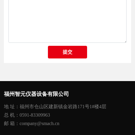
提交
福州智元仪器设备有限公司
地 址：福州市仓山区建新镇金岩路171号1#楼4层
总 机：
0591-83309963
邮 箱：
company@smach.cn